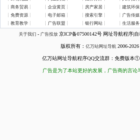
┊
商务贸易
┊
┊
企业黄页
┊
┊
房产家居
┊
┊
建筑环保
┊
免费资源
┊
┊
电子邮箱
┊
┊
搜索引擎
┊
┊
广告传媒
┊
教育教学
┊
┊
广告联盟
┊
┊
银行网站
┊
┊
生活服务
-
京ICP备07500142号 网址导航程
关于我们
广告投放
版权所有：
2006-202
亿万站网址导航
亿万站网址导航程序QQ交流群：免费版本①84509981
广告是为了本站更好的发展，广告商的言论