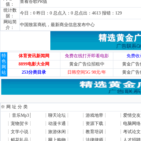
查看谷歌PR值
值：
统计数
今日：0 昨日：0 总点入：0 总点出：4613 报错：129
据：
网站简
中国致富商机，最新商业信息发布中心
介：
特
体育资讯新闻网
免费在线打开即看电影
免费收
色
8899电影大全网
黄金广告位招租中
黄金广告
网
253分类目录
日韩空间5G 98元/年
黄金广告
站
※ 网 址 分 类
┊
音乐Mp3
┊
┊
聊天论坛
┊
┊
游戏地带
┊
┊
爱情交友
┊
宠物贺卡
┊
┊
动漫卡通
┊
┊
资源下载
┊
┊
电脑网络
┊
文学小说
┊
┊
旅游休闲
┊
┊
教育培训
┊
┊
考试论文
┊
鲜花礼品
┊
┊
网上购物
┊
┊
法律律师
┊
┊
人才招聘