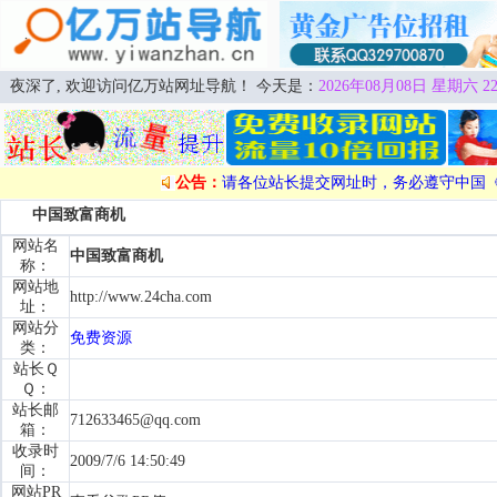
夜深了, 欢迎访问亿万站网址导航！ 今天是：
2026年08月08日 星期六 22
公告：
请各位站长提交网址时，务必遵守中国
中国致富商机
网站名
中国致富商机
称：
网站地
http://www.24cha.com
址：
网站分
免费资源
类：
站长Ｑ
Ｑ：
站长邮
712633465@qq.com
箱：
收录时
2009/7/6 14:50:49
间：
网站PR