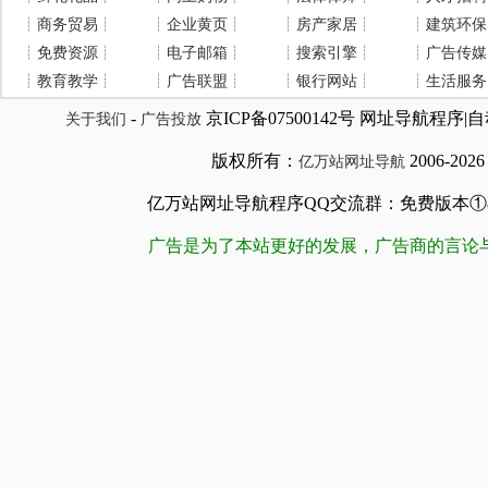
┊
商务贸易
┊
┊
企业黄页
┊
┊
房产家居
┊
┊
建筑环保
┊
免费资源
┊
┊
电子邮箱
┊
┊
搜索引擎
┊
┊
广告传媒
┊
教育教学
┊
┊
广告联盟
┊
┊
银行网站
┊
┊
生活服务
-
京ICP备07500142号 网址导航程
关于我们
广告投放
版权所有：
2006-202
亿万站网址导航
亿万站网址导航程序QQ交流群：免费版本①84509981
广告是为了本站更好的发展，广告商的言论