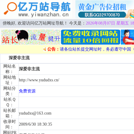
傍晚好, 欢迎访问亿万站网址导航！ 今天是：
2026年08月07日 星期五 18
公告：
请各位站长提交网址时，务必遵守中国
深爱非主流
网站名
深爱非主流
称：
网站地
http://www.yududxs.cn/
址：
网站分
免费资源
类：
站长Ｑ
Ｑ：
站长邮
yududxs@163.com
箱：
收录时
2009/6/30 18:30:35
间：
网站PR