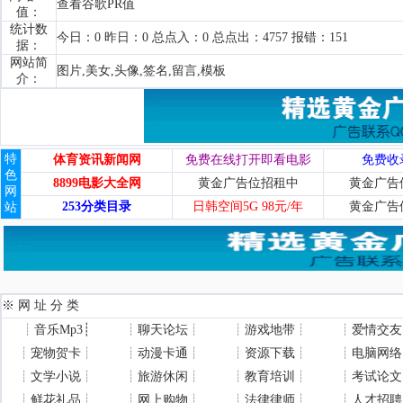
查看谷歌PR值
值：
统计数
今日：0 昨日：0 总点入：0 总点出：4757 报错：151
据：
网站简
图片,美女,头像,签名,留言,模板
介：
特
体育资讯新闻网
免费在线打开即看电影
免费收
色
8899电影大全网
黄金广告位招租中
黄金广告
网
253分类目录
日韩空间5G 98元/年
黄金广告
站
※ 网 址 分 类
┊
音乐Mp3
┊
┊
聊天论坛
┊
┊
游戏地带
┊
┊
爱情交友
┊
宠物贺卡
┊
┊
动漫卡通
┊
┊
资源下载
┊
┊
电脑网络
┊
文学小说
┊
┊
旅游休闲
┊
┊
教育培训
┊
┊
考试论文
┊
鲜花礼品
┊
┊
网上购物
┊
┊
法律律师
┊
┊
人才招聘