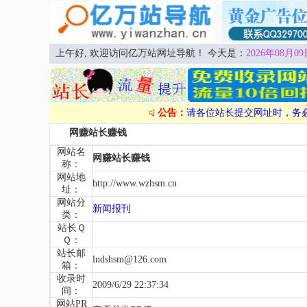
上午好, 欢迎访问亿万站网址导航！ 今天是：
2026年08月09
公告：
请各位站长提交网址时，务
网赚站长赚钱
网站名
网赚站长赚钱
称：
网站地
http://www.wzhsm.cn
址：
网站分
新闻报刊
类：
站长Ｑ
Ｑ：
站长邮
lndshsm@126.com
箱：
收录时
2009/6/29 22:37:34
间：
网站PR