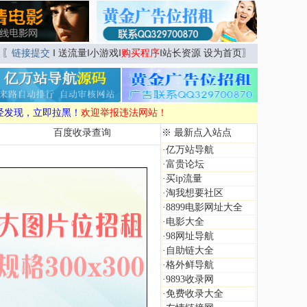
〖
链接提交
‖
送流量
‖
小游戏
‖
购买程序
‖
站长资源
设为首页
〗
经发现，立即拉黑！
欢迎举报违法网站！
百度收录查询
※ 最新点入站点
·
亿万站导航
·
富贵论坛
·
买ip流量
·
淘我想要社区
·
8899电影网址大全
·
电影大全
·
98网址导航
·
自助链大全
·
格外鲜导航
·
9893收录网
·
免费收录大全