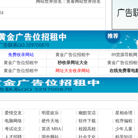
网站世界排名：
查看网站世界排名
24
免费收录网站
黄金广告位招租中
89货源导航网
黄金广告位招租中
秒收录网址大全
黄金广告位招租
黄金广告位招租中
网址大全收录网站
在线免费看电
┊
爱情交友
┊
┊
明星娱乐
┊
┊
幽默笑话
┊
┊
星相命理
┊
┊
电脑网络
┊
┊
硬件天地
┊
┊
软件下载
┊
┊
程序编程
┊
┊
考试论文
┊
┊
英语 MBA
┊
┊
校园高校
┊
┊
少年儿童
┊
┊
人才招聘
┊
┊
国外网站
┊
┊
社会文化
┊
┊
科学知识
┊