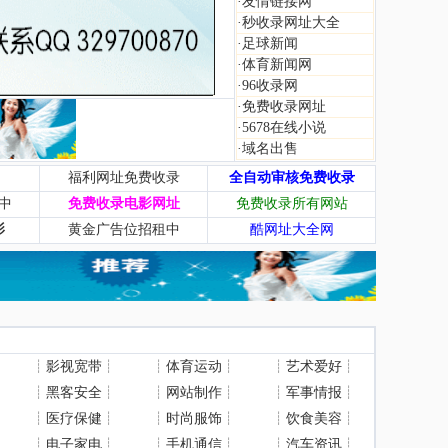
·
友情链接网
·
秒收录网址大全
·
足球新闻
·
体育新闻网
·
96收录网
·
免费收录网址
·
5678在线小说
·
域名出售
福利网址免费收录
全自动审核免费收录
中
免费收录电影网址
免费收录所有网站
影
黄金广告位招租中
酷网址大全网
┊
影视宽带
┊
┊
体育运动
┊
┊
艺术爱好
┊
┊
黑客安全
┊
┊
网站制作
┊
┊
军事情报
┊
┊
医疗保健
┊
┊
时尚服饰
┊
┊
饮食美容
┊
┊
电子家电
┊
┊
手机通信
┊
┊
汽车资讯
┊