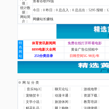
查看谷歌PR值
值：
统计数
今日：0 昨日：0 总点入：0 总点出：5295 报错：1
据：
网站简
网赚站长赚钱
介：
特
体育资讯新闻网
免费在线打开即看电影
色
8899电影大全网
黄金广告位招租中
网
253分类目录
日韩空间5G 98元/年
站
※ 网 址 分 类
┊
音乐Mp3
┊
┊
聊天论坛
┊
┊
游戏地带
┊
┊
宠物贺卡
┊
┊
动漫卡通
┊
┊
资源下载
┊
┊
文学小说
┊
┊
旅游休闲
┊
┊
教育培训
┊
┊
鲜花礼品
┊
┊
网上购物
┊
┊
法律律师
┊