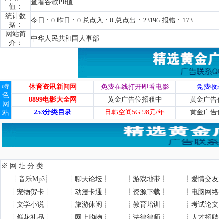
查看谷歌PR值
值：
统计数
今日：0 昨日：0 总点入：0 总点出：23196 报错：173
据：
网站简
中华人民共和国人事部
介：
特
体育资讯新闻网
免费在线打开即看电影
免费收
色
8899电影大全网
黄金广告位招租中
黄金广告
网
253分类目录
日韩空间5G 98元/年
黄金广告
站
※ 网 址 分 类
┊
音乐Mp3
┊
┊
聊天论坛
┊
┊
游戏地带
┊
┊
爱情交友
┊
宠物贺卡
┊
┊
动漫卡通
┊
┊
资源下载
┊
┊
电脑网络
┊
文学小说
┊
┊
旅游休闲
┊
┊
教育培训
┊
┊
考试论文
┊
鲜花礼品
┊
┊
网上购物
┊
┊
法律律师
┊
┊
人才招聘