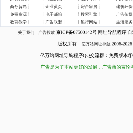
┊
商务贸易
┊
┊
企业黄页
┊
┊
房产家居
┊
┊
建筑环保
┊
免费资源
┊
┊
电子邮箱
┊
┊
搜索引擎
┊
┊
广告传媒
┊
教育教学
┊
┊
广告联盟
┊
┊
银行网站
┊
┊
生活服务
-
京ICP备07500142号 网址导航程
关于我们
广告投放
版权所有：
2006-202
亿万站网址导航
亿万站网址导航程序QQ交流群：免费版本①84509981
广告是为了本站更好的发展，广告商的言论