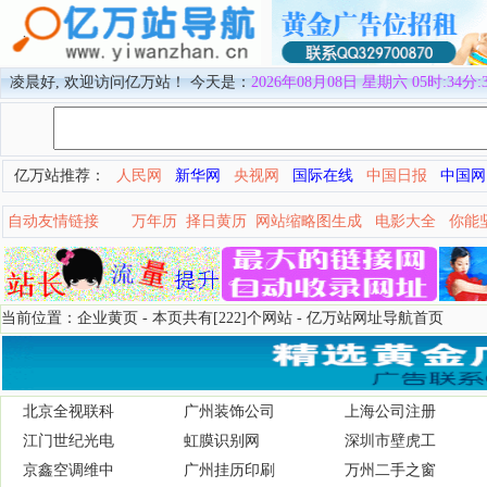
凌晨好, 欢迎访问亿万站！ 今天是：
2026年08月08日 星期六 05时:34分:
亿万站推荐：
人民网
新华网
央视网
国际在线
中国日报
中国网
自动友情链接
万年历
择日黄历
网站缩略图生成
电影大全
你能
当前位置：企业黄页 - 本页共有[222]个网站 -
亿万站网址导航首页
北京全视联科
广州装饰公司
上海公司注册
江门世纪光电
虹膜识别网
深圳市壁虎工
京鑫空调维中
广州挂历印刷
万州二手之窗