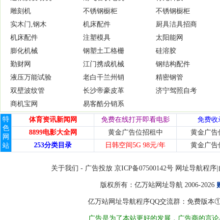
雕刻机
不锈钢橱柜
不锈钢橱柜
实木门,钢木
机床配件
厨具洁具招商
机床配件
注塑模具
太阳能网
膨化机械
钢塑土工格栅
硅溶胶
勤财网
江门携成机械
钢结构配件
液压万能试验
老白干兰州销
精密钢管
双壁波纹管
长沙帝豪皮革
济宁驾照自考
商机宝网
易客酷分销系
特
体育资讯新闻网
免费在线打开即看电影
免费收
色
8899电影大全网
黄金广告位招租中
黄金广告
网
253分类目录
日韩空间5G 98元/年
黄金广告
站
关于我们
-
广告投放
京ICP备07500142号 网址导
版权所有：
亿万站网址导航
2006-2026
亿万站网址导航程序QQ交流群：免费版本①8450998
广告是为了本站更好的发展，广告商的言论