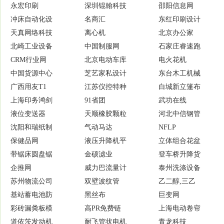
永宏印刷
深圳锟翰科技
邵阳信息网
冲床自动化设
名商汇
东红印刷设计
天真网络科技
离心机
北京办公家
北崎工业设备
中国制服网
石家庄睿速跑
CRM行业网
北京电动车库
电火花机
中国货源中心
芝艺家私设计
东台木工机械
广西用友T1
江苏仪控特种
白城新立篷布
上海印务鸿剑
91省团
武功在线
液位变送器
天顺橡胶颗粒
河北中信钢管
沈阳和瑞纸制
气动马达
NFLP
保健品网
液压升降机平
立体组合花盆
带锯床圆盘锯
金硕滤业
登车桥升降货
企推网
威力巴流量计
泰州洗涤设备
苏州物流公司
双壁波纹管
乙二醇,三乙
基站蓄电池防
黑丝布
巨变网
彩砖漏粪板模
高PR免费链
上海电动卷帘
道依茨发动机
耐飞管状电机
青龙科技