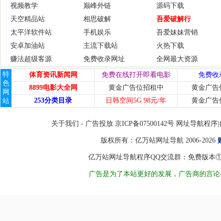
视频教学
巅峰外链
源码下载
天空精品站
相思破解
吾爱破解行
太平洋软件站
手机娱乐
吾爱妹妹营销
安卓加油站
主流下载站
火热下载
赚法超级客源
免费收录网址
全网最大资源
特
体育资讯新闻网
免费在线打开即看电影
免费收
色
8899电影大全网
黄金广告位招租中
黄金广告
网
253分类目录
日韩空间5G 98元/年
黄金广告
站
关于我们
-
广告投放
京ICP备07500142号 网址导
版权所有：
亿万站网址导航
2006-2026
亿万站网址导航程序QQ交流群：免费版本①8450998
广告是为了本站更好的发展，广告商的言论