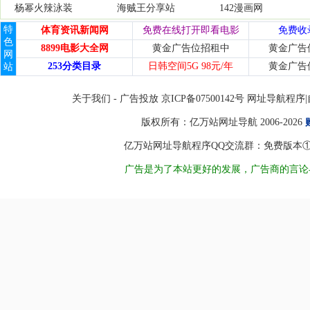
杨幂火辣泳装
海贼王分享站
142漫画网
特
体育资讯新闻网
免费在线打开即看电影
免费收
色
8899电影大全网
黄金广告位招租中
黄金广告
网
253分类目录
日韩空间5G 98元/年
黄金广告
站
关于我们
-
广告投放
京ICP备07500142号 网址导
版权所有：
亿万站网址导航
2006-2026
亿万站网址导航程序QQ交流群：免费版本①8450998
广告是为了本站更好的发展，广告商的言论