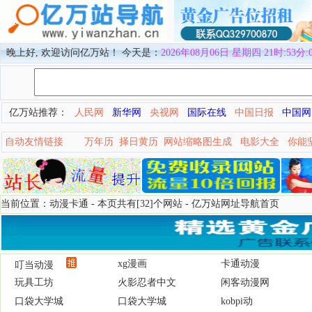
晚上好, 欢迎访问亿万站！ 今天是：
2026年08月06日 星期四 21时:53分:
亿万站推荐：
人民网
新华网
央视网
国际在线
中国日报
中国网
自动友情链接
万年历
择日黄历
网站缩略图生成
电影大全
你能
当前位置：动漫卡通 - 本页共有[32]个网站 -
亿万站网址导航首页
xg漫画
卡通动漫
叮当动漫
玩具工坊
火影忍者中文
闲客动漫网
口袋大学城
口袋大学城
kobpi动